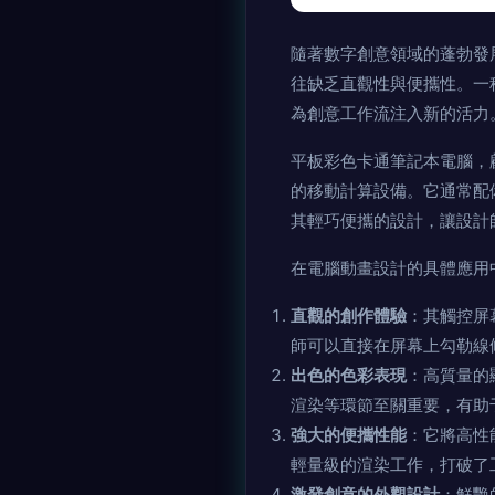
隨著數字創意領域的蓬勃發
往缺乏直觀性與便攜性。一
為創意工作流注入新的活力
平板彩色卡通筆記本電腦，
的移動計算設備。它通常配
其輕巧便攜的設計，讓設計
在電腦動畫設計的具體應用
直觀的創作體驗
：其觸控屏
師可以直接在屏幕上勾勒線
出色的色彩表現
：高質量的
渲染等環節至關重要，有助
強大的便攜性能
：它將高性
輕量級的渲染工作，打破了
激發創意的外觀設計
：鮮艷