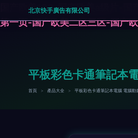
国产欧美123-国产欧美a级片-国
北京快手廣告有限公司
第一页-国产欧美二区三区-国产
平板彩色卡通筆記本電
首頁
>
產品大全
>
平板彩色卡通筆記本電腦 電腦動