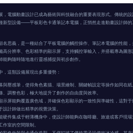
展，電腦動畫設計已成為藝術與科技融合的重要表現形式。傳統的設
種新型設備——平板彩色卡通筆記本電腦，正悄然走進動畫設計師的
。
顧名思義，是一種結合了平板電腦的觸控操作、筆記本電腦的性能，
備高分辨率、色彩精準的顯示屏，支持觸控筆輸入，并搭載專為圖形
師能夠隨時隨地進行靈感捕捉與初步創作。
中，這類設備展現出多重優勢：
幕與壓感筆，使得角色素描、場景繪制、關鍵幀設定等操作如同在紙
條、調整色彩，極大地提升了創作的自由度與效率。
顯示屏能夠覆蓋廣色域，并確保色彩顯示的一致性與準確性，這對于
于設計師做出精準的視覺決策。
能硬件集成于輕薄機身中，使設計師能夠在咖啡廳、旅途或客戶現場
工作室的空間限制。
的彩色外殼與卡通化造型，不僅打破了傳統電子設備的冰冷感，其充