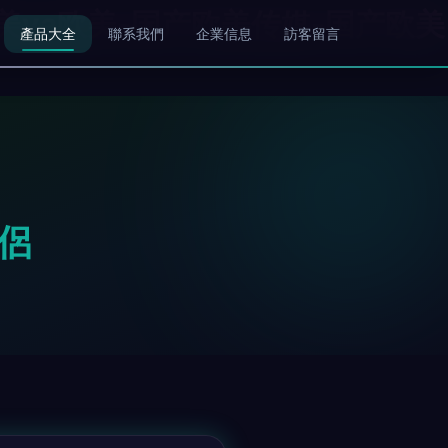
欧美va欧美-国产欧美传媒-国产欧美
產品大全
聯系我們
企業信息
訪客留言
侶