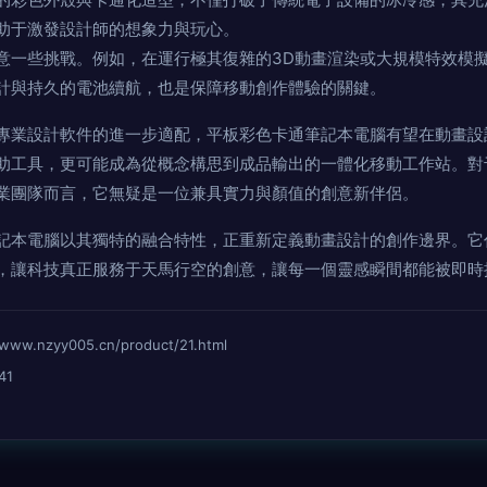
助于激發設計師的想象力與玩心。
意一些挑戰。例如，在運行極其復雜的3D動畫渲染或大規模特效模
計與持久的電池續航，也是保障移動創作體驗的關鍵。
專業設計軟件的進一步適配，平板彩色卡通筆記本電腦有望在動畫設
助工具，更可能成為從概念構思到成品輸出的一體化移動工作站。對
業團隊而言，它無疑是一位兼具實力與顏值的創意新伴侶。
記本電腦以其獨特的融合特性，正重新定義動畫設計的創作邊界。它
，讓科技真正服務于天馬行空的創意，讓每一個靈感瞬間都能被即時
nzyy005.cn/product/21.html
41