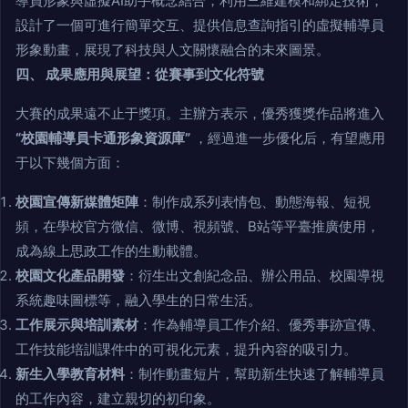
導員形象與虛擬AI助手概念結合，利用三維建模和綁定技術，
設計了一個可進行簡單交互、提供信息查詢指引的虛擬輔導員
形象動畫，展現了科技與人文關懷融合的未來圖景。
四、 成果應用與展望：從賽事到文化符號
大賽的成果遠不止于獎項。主辦方表示，優秀獲獎作品將進入
“校園輔導員卡通形象資源庫”
，經過進一步優化后，有望應用
于以下幾個方面：
校園宣傳新媒體矩陣
：制作成系列表情包、動態海報、短視
頻，在學校官方微信、微博、視頻號、B站等平臺推廣使用，
成為線上思政工作的生動載體。
校園文化產品開發
：衍生出文創紀念品、辦公用品、校園導視
系統趣味圖標等，融入學生的日常生活。
工作展示與培訓素材
：作為輔導員工作介紹、優秀事跡宣傳、
工作技能培訓課件中的可視化元素，提升內容的吸引力。
新生入學教育材料
：制作動畫短片，幫助新生快速了解輔導員
的工作內容，建立親切的初印象。