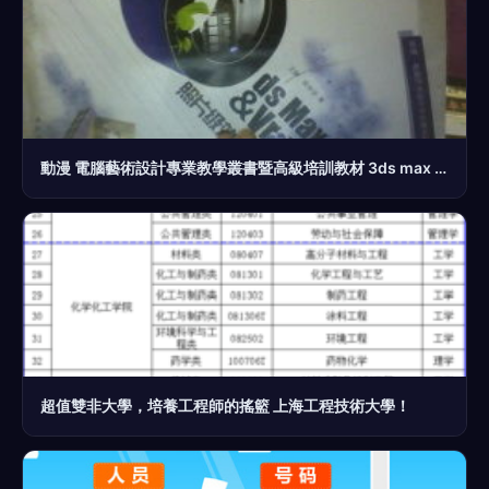
動漫 電腦藝術設計專業教學叢書暨高級培訓教材 3ds max 2008 vray照片級效果圖實戰 附光盤
超值雙非大學，培養工程師的搖籃 上海工程技術大學！