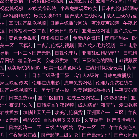
品都市激情
|
午夜偷拍福利视频
|
亚洲五月花
|
亚洲日本乱码
|
91影
视蜜桃视频
|
52欧美撸影院
|
字幕免费观看欧美
|
日本乱伦电影网站
|
456福利影院
|
欧美另类999
|
国产成人在线网站
|
成人三级A片偷
拍
|
真实国产亂伦视频
|
日韩在线播放网站
|
夜晚爽爽影院
|
午夜老
湿
|
日韩福利一级午夜
|
欧美日韩影片
|
亚洲三级网址
|
国产原创一
区
|
黄色免免视频
|
狠狠撸日日操
|
免费综合激情
|
夜间福利av
|
欧
美一区二区福利
|
午夜乱伦福利视频
|
国产成人毛片视频
|
日韩电影
导航
|
一区二区国产无码
|
日韓伦理片
|
亚洲乱妇精品无码
|
日韩精
品网站
|
精品第一页
|
变态另类第二页
|
三级黄色的网站
|
91视频爱
拍
|
欧美影院内射影
|
欧美一区黄色网站
|
在线日韩综合欧美
|
高清
不卡一卡二卡
|
日本三级香港三级
|
成年人a级片
|
日韩免费播放
|
麻豆映画传媒
|
伦理在线电影
|
成年免费网站
|
伦理片免费在线看
|
国产在线视频不卡
|
美女玉足被操
|
欧美视频精品播放
|
午夜无码黄
片
|
日本免费xxx
|
国产1区自拍
|
在线三级网站上
|
超碰狠狠干
|
亚
洲午夜无码久久
|
日韩精品午夜视频
|
成人精品午夜无码
|
爱豆视频
在线播放
|
加勒比天天干
|
欧美乱伦骚货
|
亚洲国产一二三区
|
午夜
中文无码
|
精品999
|
自拍视频叉叉叉碰
|
久草最新
|
国产激情精品
一
|
日本高清一二区
|
三级片的网站
|
孕妇一区二区
|
午午夜黄色A
片
|
午夜精彩在线
|
国产影视三级乱伦
|
国产高清乱理
|
国产女同精