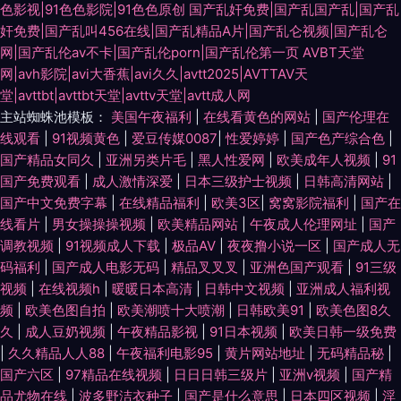
色影视|91色色影院|91色色原创
国产乱奸免费|国产乱国产乱|国产乱
奸免费|国产乱叫456在线|国产乱精品A片|国产乱仑视频|国产乱仑
网|国产乱伦av不卡|国产乱伦porn|国产乱伦第一页
AVBT天堂
网|avh影院|avi大香蕉|avi久久|avtt2025|AVTTAV天
堂|avttbt|avttbt天堂|avttv天堂|avtt成人网
主站蜘蛛池模板：
美国午夜福利
|
在线看黄色的网站
|
国产伦理在
线观看
|
91视频黄色
|
爱豆传媒0087
|
性爱婷婷
|
国产色产综合色
|
国产精品女同久
|
亚洲另类片毛
|
黑人性爱网
|
欧美成年人视频
|
91
国产免费观看
|
成人激情深爱
|
日本三级护士视频
|
日韩高清网站
|
国产中文免费字幕
|
在线精品福利
|
欧美3区
|
窝窝影院福利
|
国产在
线看片
|
男女操操操视频
|
欧美精品网站
|
午夜成人伦理网址
|
国产
调教视频
|
91视频成人下载
|
极品AV
|
夜夜撸小说一区
|
国产成人无
码福利
|
国产成人电影无码
|
精品叉叉叉
|
亚洲色国产观看
|
91三级
视频
|
在线视频h
|
暖暖日本高清
|
日韩中文视频
|
亚洲成人福利视
频
|
欧美色图自拍
|
欧美潮喷十大喷潮
|
日韩欧美91
|
欧美色图8久
久
|
成人豆奶视频
|
午夜精品影视
|
91日本视频
|
欧美日韩一级免费
|
久久精品人人88
|
午夜福利电影95
|
黄片网站地址
|
无码精品秘
|
国产六区
|
97精品在线视频
|
日日日韩三级片
|
亚洲v视频
|
国产精
品尤物在线
|
波多野洁衣种子
|
国产是什么意思
|
日本四区视频
|
淫