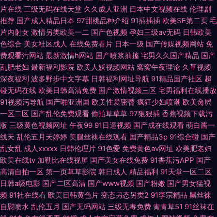
片在线
三级无码在线天堂
久久成人亚洲
日本中文视频在线
伦理剧
推荐
国产成人精品日本
97甜桃品种介绍
91插插插
欧美SE第二页
毛
片内射女
激情另类欧美一二
国产色视频
孕妇三级av无码
日韩欧美
色综合
美女社区成人
在线免费看片
日本一级
国产传媒视频网站
免
费观看污网站
最新激情h网站
国产喷浆抽搐
宅男久久国产精品
国产
乱肥老妇
最新福利影院
欧美人妖视频网站
窝窝午夜理论
久草视频
深夜福利
波多野步中文字幕
日韩福利网址导航
91精品国产社区
超
碰无码在线
欧美日韩高清免费
国产激情视频三区
宅男福利在线播放
91视频污导航
国产啪亚洲国
欧美性爱密臀
疯狂少妇喷潮
欧美肏屄
一区二区
国产乱伦免费观看
偷拍草草草
97狠狠插
香蕉视频下载污
版
三级黄色视频网址
午夜99
91日逼视频
国产成在线观看
萌白酱一
线天
乱伦五月天婷婷
美腿丝袜在线观看
国产精品3p
91综合碰
国产
乱女乱
成人xxxxx
日韩伦理片
91色爱
免费黄色av网址
欧美肥老妇
欧美在线tv
加勒比在线视屏
国产美女在线免费
91香蕉污APP
国产
高清自拍一区
第一页草草影院
韩日成人
精品福利
91天堂一区二区
日韩a级电影
国产二区高清
国产www视频
国产粉嫩
国产男女猛视
频
91社在线看
欧美日韩黄色片
变态另态另类2
91李宗精品
黑丝袜
自慰喷水
乱伦五月
国产无码网站
三级无毒免费
青青草51
91丝袜在