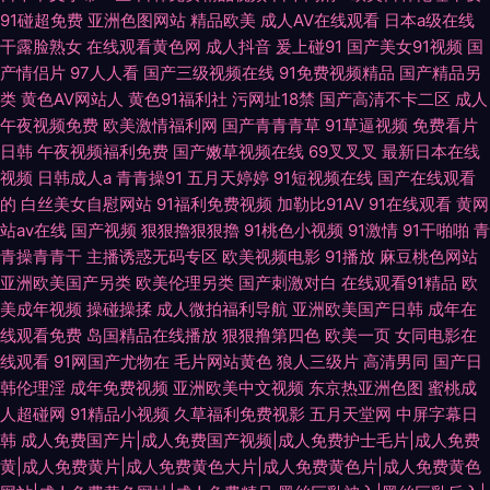
91碰超免费
亚洲色图网站
精品欧美
成人AV在线观看
日本a级在线
干露脸熟女
在线观看黄色网
成人抖音
爰上碰91
国产美女91视频
国
产情侣片
97人人看
国产三级视频在线
91免费视频精品
国产精品另
类
黄色AV网站人
黄色91福利社
污网址18禁
国产高清不卡二区
成人
午夜视频免费
欧美激情福利网
国产青青青草
91草逼视频
免费看片
日韩
午夜视频福利免费
国产嫩草视频在线
69叉叉叉
最新日本在线
视频
日韩成人a
青青操91
五月天婷婷
91短视频在线
国产在线观看
的
白丝美女自慰网站
91福利免费视频
加勒比91AV
91在线观看
黄网
站av在线
国产视频
狠狠擼狠狠擼
91桃色小视频
91激情
91干啪啪
青
青操青青干
主播诱惑无码专区
欧美视频电影
91播放
麻豆桃色网站
亚洲欧美国产另类
欧美伦理另类
国产刺激对白
在线观看91精品
欧
美成年视频
操碰操揉
成人微拍福利导航
亚洲欧美国产日韩
成年在
线观看免费
岛国精品在线播放
狠狠撸第四色
欧美一页
女同电影在
线观看
91网国产尤物在
毛片网站黄色
狼人三级片
高清男同
国产日
韩伦理淫
成年免费视频
亚洲欧美中文视频
东京热亚洲色图
蜜桃成
人超碰网
91精品小视频
久草福利免费视影
五月天堂网
中屏字幕日
韩
成人免费国产片|成人免费国产视频|成人免费护士毛片|成人免费
黄|成人免费黄片|成人免费黄色大片|成人免费黄色片|成人免费黄色