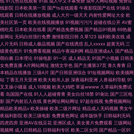
线
91九色在线观看
91插
成人中文字幕免费
成年人网站视频
免费在
线影院
日本欧美第一页
国产ts在线观看
午夜影院国产在线
91操在
线观看
日韩在线播放视频
成人大片一级天天
内射性爱网址大全
欧
美社区第一页
欧美在线视频播放
91视频污污污
超碰在线公开
AV蜜
桃吃瓜
日本欧美在线看
国产精选免费视频
国产精品91视频
69热最
新网址
无码白丝强行免费
激情影院日韩
久草123
福利欧美在线
成
人片无码
日韩成人极品视频
国产在线诱惑
乱人xxxxx
超黄无码
三
级黄色图片
91免费看视频
精品午夜福利网
精品亚洲成a人
国产精品
萌白酱
日本理论
91操电影
91一区
成人精品无
91国产小视频
日韩美
女免费直播
A片网站网址
激情文学色
国产主播第37页
青久青青
日
本精品在线播放
三级A片
国产日韩亚洲综合
91短视频网站
欧美骚网
站
丁香五月天亚洲
欧美大粗吊人妖
深夜福利亚洲
人兽福利导航
91
叉叉操小骚逼
成人18视频
欧美大鸡吧
草逼wwww
久草福利免费试
看
岛国国产在线
91人人超碰青青
美女白丝18禁
91肏比
国产三区电
影
国产内射后入在线
黄色网址网站网址
97超在线视
免费视频网站
精品欧美精品v
欧美操碰
欧美二级片网址
精品成人无码视频
男女午
夜福利影院
欧美三级电影
免费黄色网址
成年版快手
日韩福利无码
四虎四房
亚洲AV在线豆花
亚洲区成人
美女黄片免费观看
三级网站
视频网
成人日韩精品
日韩福利专区
欧美二区女同
国产精品一区91