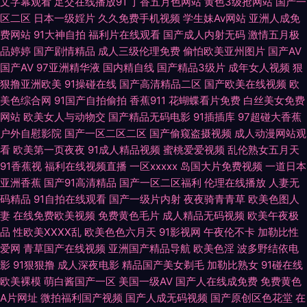
文字幕观看
足交在线播放91
丁香五月色网站
黄色3级抢网站
国产一
人黄网 91无毛 美女91小视频 91处女在线视频 福利AV网站 日本天堂网 91九
区二区
日本一级婬片
久久免费手机视频
学生妹Av网站
亚洲人成免
费网站
91大神自拍
福利片在线观看
国产成人内射无码
激情五月极
色屁股 国模av 91l视频 97资源在线视频 97人妻观看 91超碰成人电影 国产传
品婷婷
国产剧情精品
成人三级伦理免费
偷怕欧美亚州图片
国产AV
国产AV
97亚洲精华液
国内精自线
国产精品3级片
成年女人视频
狠
媒在线91 日本亚洲天堂日本国产 91久久足交 激情另类中字图区 四虎淫网在
狠撸亚洲欧美
91操碰在线
国产高清精品二区
国产欧美在线视频
欧
美色综合网
91国产自拍偷拍
香蕉911
花蝴蝶看片免费
白丝美女免费
线 91色资源在线播放 极品久久 婷婷五月深爱网 91视频在线 玖玖情色资源
网站
欧美女人与动物交
国产精品无码电影
91插插库
97超碰大香蕉
户外自慰影院
国产一区二区二区
国产偷窥盗摄视频
成人动漫网站观
看
欧美第一页夜夜
91成人精品视频
蜜桃爱爱视频
乱伦熟女五月天
91超碰人人看 超碰91人人操 欧美爱就色色综合网 91免费网址n 国产福利在
91香蕉视
福利在线视频直播
一区xxxxx
岛国大片免费视频
一道日本
亚洲香蕉
国产91高清精品
国产一区二区福利
伦理在线播放
人妻无
线播放 午夜少妇 91探花入口 蜜桃视频网在线观看 91大神五区 浮力影院限制
码精品
91自拍在线观看
国产一级片内射
夜夜骑青青草
欧美色图人
妻
在线免费欧美视频
免费黄色毛片
成人精品无码视频
欧美午夜极
级 欧美专区变态另类 91黑黄网 国产二区在线播放 先锋影音极品av 91手机免
品
性欧美ⅩⅩⅩⅩ乱
欧美色色六月天
91影视网
午夜伦不卡
加勒比性
爱网
青草国产在线视频
亚洲国产精品导航
欧美色淫
波多野结依电
费视频 久久色视频网 自拍六区 成人免费www 日韩亚洲页码 91海角在线观
影
91狠狠撸
成人深夜电影
精品国产美女剃毛
加勒比熟女
91碰在线
欧美裸模
萌白酱国产一区
美国一级AV
国产人在线成免费
免费黄色
看 亚洲天堂麻豆麻豆 91综合入口 色综合18p 91在线91 久久九九 亚州色五月
A片网址
微拍福利国产视频
国产人成无码视频
国产原创区色花堂
在