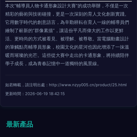
本次“輔導員人物卡通形象設計大賽”的成功舉辦，不僅是一次
精彩的藝術與技術碰撞，更是一次深刻的育人文化創新實踐。
它用數字時代的創意語言，為辛勤耕耘在育人一線的輔導員們
繪制了嶄新的“群像素描”，讓這份平凡而偉大的工作以更鮮
活、更時尚的方式被看見、被理解、被尊敬。當電腦動畫設計
的筆觸點亮輔導員形象，校園文化的星河也因此增添了一抹溫
暖而璀璨的光芒。這些從大賽中走出的卡通形象，將持續陪伴
學子成長，成為青春記憶中一道獨特的風景線。
如若轉載，請注明出處：http://www.nzyy005.cn/product/25.html
更新時間：2026-06-19 18:42:15
最新產品