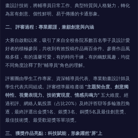
畫設計技術，將輔導員日常工作、典型特質與人格魅力，轉化
為富有創意、個性鮮明、易于傳播的卡通形象。
二、 評審過程：專業嚴謹，兼顧創意與內涵
大賽自啟動以來，吸引了來自全校各院系數百名學子及設計愛
好者的積極參與，共收到有效投稿作品兩百余件。參賽作品風
格多樣，有的溫馨可愛，有的時尚干練，有的幽默風趣，均從
不同角度詮釋了對“輔導員”角色的理解。
評審團由學生工作專家、資深輔導員代表、專業動畫設計師及
學生代表共同組成。評審標準嚴格遵循
“主題契合度、創意獨
特性、視覺表現力、技術實現度、情感共鳴力”
五大維度。經
過初評、網絡人氣投票（占比20%）及終評答辯等多輪激烈角
逐，最終評選出金獎1名、銀獎3名、銅獎5名及最佳創意獎、
最佳技術獎、最受歡迎獎等單項獎。
三、 獲獎作品亮點：科技賦能，形象躍然“屏”上