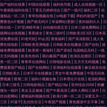
国产福利在线看
|
91国在线观看
|
福利色导航
|
成人在线视频一区
|
午夜精彩福利在线
|
丁香五月婷婷综合
|
国产一级片
|
福利二区
|
动
漫精品一区二区
|
青草拍视频在线
|
bt电影下载
|
孕妇内射国产
|
免
费黄色A片视频
|
国产精无码片
|
草逼网站(更新)
|
夜间福利久久
|
日
韩在线一
|
97亚洲精华液
|
自拍偷拍第五页
|
日本三级免费网站
|
三
级网站在线视频
|
香蕉操女
|
黄色三级91
|
日韩欧美2区3区
|
日本高
清免费在线
|
91老司机
|
91会员
|
香蕉福利
|
国产高清影院
|
成人免
费在线电影
|
日韩欧美亚洲电影
|
日韩欧美在线播放
|
国产自拍
|
操
碰免费视频观看
|
欧美第一黄福利
|
国产原创
|
岛国精品无码
|
一线
天无码视频
|
欧美色色码
|
萌白酱国产视频
|
欧美乱轮图区
|
日韩欧
美一区二区
|
青青草在线网站
|
日韩电影在线
|
五月天无码视频
|
免
费观看国产精品
|
国产在线网站
|
亚洲福利在线观看
|
麻豆精东在线
|
日韩欧美久
|
日本不卡在线播放
|
男女午夜免费视频
|
中国无码免
费视频
|
喷潮二区
|
福利小视频合集
|
日本理论片在线
|
老湿机网站
|
日本三级毛
|
日韩电影精品
|
国产精品18p
|
亚州综合2008
|
粉嫩
馒头一线91
|
美女玉足被操
|
国产午夜高清
|
成年人网站三级片
|
白
丝自慰网站
|
蜜桃福利视频在线
|
欧美行脚一区二区
|
深爱五月一二
三区
|
91逼干
|
乱伦性生活
|
午夜国产视频
|
黄色频道中文字幕
|
欧