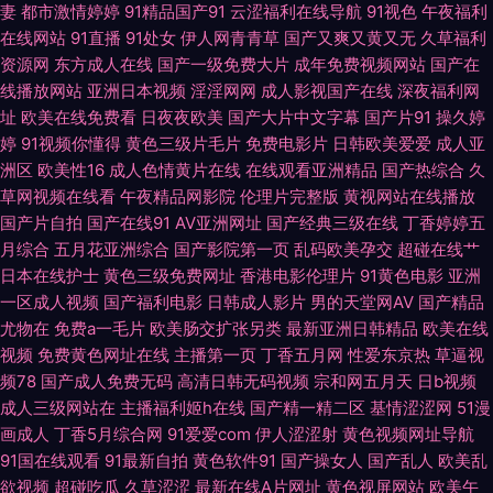
妻
都市激情婷婷
91精品国产91
云涩福利在线导航
91视色
午夜福利
美精产国品久久 91n女在线 精品一页视频 91成人软件 国产精品自拍网 少妇
在线网站
91直播
91处女
伊人网青青草
国产又爽又黄又无
久草福利
资源网
东方成人在线
国产一级免费大片
成年免费视频网站
国产在
影院91 91在线精品观看视频 免费国产视频 东京热人人干 91九色嫩草国产 91
线播放网站
亚洲日本视频
淫淫网网
成人影视国产在线
深夜福利网
址
欧美在线免费看
日夜夜欧美
国产大片中文字幕
国产片91
操久婷
干逼网 美女被草 91在线观看最新地址 天天日狠狠干 大香蕉论坛 伊人色大香
婷
91视频你懂得
黄色三级片毛片
免费电影片
日韩欧美爱爱
成人亚
洲区
欧美性16
成人色情黄片在线
在线观看亚洲精品
国产热综合
久
蕉 韩国日本91 91传媒性爱视频 天天干狠狠曰 福利av电影网 丁香五月激情一
草网视频在线看
午夜精品网影院
伦理片完整版
黄视网站在线播放
国产片自拍
国产在线91
AV亚洲网址
国产经典三级在线
丁香婷婷五
月综合
五月花亚洲综合
国产影院第一页
乱码欧美孕交
超碰在线艹
本道 91avv在线视频 麻豆精品视频专区 91视频在线免费 日韩AV1 97re在线
日本在线护士
黄色三级免费网址
香港电影伦理片
91黄色电影
亚洲
一区成人视频
国产福利电影
日韩成人影片
男的天堂网AV
国产精品
婷婷色播亚洲综合色播 成人禁污污啪啪入口 日韩亚洲综合在线 91社区在线
尤物在
免费a一毛片
欧美肠交扩张另类
最新亚洲日韩精品
欧美在线
视频
免费黄色网址在线
主播第一页
丁香五月网
性爱东京热
草逼视
免费观看 九九热25 亚洲一级夜夜夜 九九国产久久 91传剧mv在线看 日本αV
频78
国产成人免费无码
高清日韩无码视频
宗和网五月天
日b视频
成人三级网站在
主播福利姬h在线
国产精一精二区
基情涩涩网
51漫
在线观看 97成人电影 欧美日本性爱网址麻豆 99热热 91九色高潮 日本深夜
画成人
丁香5月综合网
91爱爱com
伊人涩涩射
黄色视频网址导航
91国在线观看
91最新自拍
黄色软件91
国产操女人
国产乱人
欧美乱
激情网址 海角九色极品反差 91精品178页 久草热久热91 91国产首业 五月天
欲视频
超碰吃瓜
久草涩涩
最新在线A片网址
黄色视屏网站
欧美午