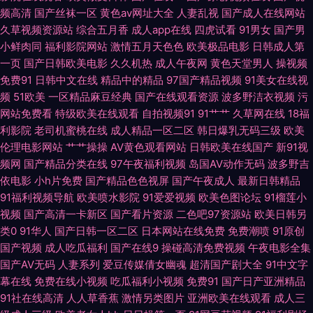
频高清
国产丝袜一区
黄色av网址大全
人妻乱视
国产成人在线网站
区第二页 91电影双飞 av首页在线 91社精品 九一在线网址 影音先锋最新av
久草视频资源站
综合五月香
成人app在线
四虎试看
91男女
国产男
小鲜肉同
福利影院网站
激情五月天色色
欧美极品电影
日韩成人第
在线 久草日本亚洲 51导航 黄色网战 香蕉网址 97色网视频网站 伊人无吗AV
一页
国产日韩欧美电影
久久机热
成人午夜网
黄色天堂男人
操视频
免费91
日韩中文在线
精品中的精品
97国产精品视频
91美女在线视
豆花网站免费在线观看 午夜剧场嫩草分钟 成人A大片 午夜香蕉少妇A片视频
频
51欧美
一区精品麻豆经典
国产在线观看资源
波多野洁衣视频
污
网站免费看
特级欧美在线观看
自拍视频91
91艹艹
久草网在线
18福
超碰在线日韩国产 欧美四级H版成人网 尤物强操 国产精品久久网站门 伊人
利影院
老司机蜜桃在线
成人精品一区二区
韩日爆乳无码三级
欧美
伦理电影网站
艹艹操操
AV黄色观看网站
日韩欧美在线国产
新91视
大香蕉wwww www探花91 青青草午夜视频 91最新在线视频 欧美性交贴图
频网
国产精品分类在线
97午夜福利视频
岛国AV动作无码
波多野吉
依电影
小h片免费
国产精品色色视屏
国产午夜成人
最新日韩精品
91欧美麻豆精品久久 久久艹一本 91看看婷婷综合 九一香蕉视频撸啊撸 91AV
91福利视频导航
欧美喷水影院
91爱爱视频
欧美色图论坛
91榴莲小
视频
国产高清一卡新区
国产看片资源
二色吧97资源站
欧美日韩另
夫妻 国产精品精品精品国产 91视频国产TS 欧美福利视频 91精品探花网址
类0
91华人
国产日韩一区二区
日本网站在线免费
免费潮喷
91原创
国产视频
成人吃瓜福利
国产在线9
操碰高清免费视频
午夜电影全集
狼人影音先锋资源 国产传媒合集 一本道啪啪啪资源 成人视频在线91 色色日
国产AV无码
人妻系列
爱豆传媒倩女幽魂
超清国产剧大全
91中文字
幕在线
免费在线小视频
吃瓜福利小视频
免费91
国产日产亚洲精品
女人 97人妻人人色 午夜黄色影院 www久久 日韩网页AV入口 91日韩精品 色
91社在线高清
人人草香蕉
激情另类图片
亚洲欧美在线观看
成人三