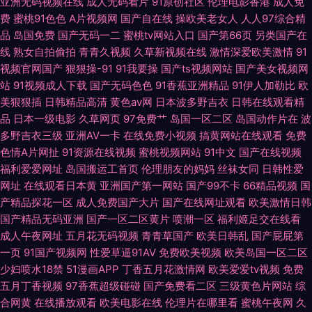
亚洲无码视频在线
成人无码看片
91原创社区
伦理电影香港
成人免
费
蜜桃91色色
A片视频网
国产自在线
操欧美老女人
人人97综合精
码一区 91视屏在线地址发布网 91大香蕉公开在线 香蕉视频导航 婷婷久久性
品
岛国免费
国产无码一二
蜜桃tv网站入口
国产第66页
另类国产在
线
熟女自拍偷拍
青青久视频
久草新视频在线
激情深爱欧美激情
91
爱精品 人人操超碰91 东方av手机在线观看 91成人tv 久久可香 91新网址 日
视频官网国产
狠狠操-91
91我要操
国产ts视频网站
国产美女视频网
站
91视频成人下载
国产无码色色
91香蕉亚洲精品
91伊人加勒比
欧
韩无码地址一地址二 东方AV东方在线 91超碰大香蕉在线 欧美爱爱网站日韩
美狠狠插
日韩精品高清
黄色av网
日本波多野吉衣
日韩在线观看精
品
日本一级电影
久草网页
97免费艹
岛国一区二区
岛国动作片在
波
欧美 91资源网址 91刺激网站 人妻久久精品 麻豆久久 91专区探花 性爱福利
多野吉衣三级
亚洲AV一卡
在线免费小视频
搞黄网站在线观看
免费
色情A片网扯
91资源在线视频
蜜桃视频网站
91中文
国产在线视频
视频网站 福利视频1000合集
福利爱爱网址
岛国搬运工首页
伦理朋友的妈妈
丝袜女同
日韩性爱
网址
在线观看日本黄
亚洲国产第一网站
国产99不卡
66精品视频
国
产精品探花一区
成人免费国产大片
国产在线网址观看
欧美激情日韩
国产精品无码亚洲
国产一区二区黄片
喷潮一区
福利姬足交在线看
成人午夜网址
五月花无码视频
青青草国产
欧美日韩乱
国产屁屁第
一页
91国产视频网
性爱草逼91AV
免费欧美视频
欧美岛国一区二区
少妇喷水18禁
51漫画APP
丁香五月花激情网
欧美爱爱tv视频
免费
五月丁香视频
97香蕉超级碰碰
国产免费看二区
三级黄色片网站
综
合网黄
在线播放观看
欧美电影在线
伦理片在哪里看
蜜桃午夜网
久