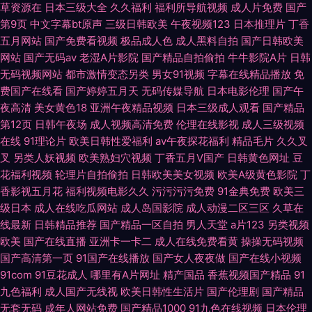
草资源在
日本三级大全
久久福利
福利所导航视频
成人片免费
国产
第9页
中文字幕bt原声
三级日韩欧美
午夜视频123
日本推理片
丁香
五月网站
国产免费看视频
极品成人色
成人黑料自拍
国产日韩欧美
网站
国产无码av
老湿A片影院
国产精品自拍偷拍
牛牛影院A片
日韩
无码视频网站
都市激情变态另类
男女91视频
字幕在线精品播放
免
费国产在线看
国产婷婷五月天
无码传媒导航
日本电影伦理
国产午
夜高清
美女黄色18
亚洲午夜精品视频
日本三级成人观看
国产精品
第12页
日韩午夜场
成人视频高清免费
伦理在线影视
成人三级视频
在线
91理论片
欧美日韩性爱福利
av午夜探花福利
精品毛片
久久叉
叉
另类人妖视频
欧美熟妇穴视频
丁香五月V国产
日韩黄色网址
豆
花福利视频
轮理片自拍偷拍
日韩欧美美女视频
欧美A级黄色影院
丁
香影视五月花
福利视频电影久久
污污污污免费
91金典免费
欧美三
级日本
成人在线吃瓜网站
成人岛国影院
成人动漫二区三区
久草在
线最新
日韩精品推荐
国产精品一区自拍
男人天堂
a片123
另类视频
欧美
国产在线直播
亚洲卡一卡二
成人在线免费看黄
操操无码视频
国产高清第一页
91国产在线播放
国产女人夜夜做
国产在线小视频
91com
91豆花成人
哪里有A片网址
精产国品
香蕉视频国产精品
91
九色福利
成人国产无线视
欧美日韩性生活片
国产伦理剧
国产精品
无套无码
成年人网站免费
国产精品1000
91九色在线视频
日本伦理