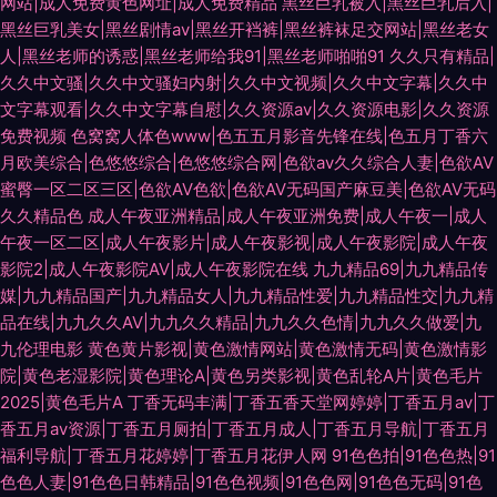
网站|成人免费黄色网址|成人免费精品
黑丝巨乳被入|黑丝巨乳后入|
黑丝巨乳美女|黑丝剧情av|黑丝开裆裤|黑丝裤袜足交网站|黑丝老女
人|黑丝老师的诱惑|黑丝老师给我91|黑丝老师啪啪91
久久只有精品|
久久中文骚|久久中文骚妇内射|久久中文视频|久久中文字幕|久久中
文字幕观看|久久中文字幕自慰|久久资源av|久久资源电影|久久资源
免费视频
色窝窝人体色www|色五五月影音先锋在线|色五月丁香六
月欧美综合|色悠悠综合|色悠悠综合网|色欲av久久综合人妻|色欲AV
蜜臀一区二区三区|色欲AV色欲|色欲AV无码国产麻豆美|色欲AV无码
久久精品色
成人午夜亚洲精品|成人午夜亚洲免费|成人午夜一|成人
午夜一区二区|成人午夜影片|成人午夜影视|成人午夜影院|成人午夜
影院2|成人午夜影院AV|成人午夜影院在线
九九精品69|九九精品传
媒|九九精品国产|九九精品女人|九九精品性爱|九九精品性交|九九精
品在线|九九久久AV|九九久久精品|九九久久色情|九九久久做爱|九
九伦理电影
黄色黄片影视|黄色激情网站|黄色激情无码|黄色激情影
院|黄色老湿影院|黄色理论A|黄色另类影视|黄色乱轮A片|黄色毛片
2025|黄色毛片A
丁香无码丰满|丁香五香天堂网婷婷|丁香五月av|丁
香五月av资源|丁香五月厕拍|丁香五月成人|丁香五月导航|丁香五月
福利导航|丁香五月花婷婷|丁香五月花伊人网
91色色拍|91色色热|91
色色人妻|91色色日韩精品|91色色视频|91色色网|91色色无码|91色