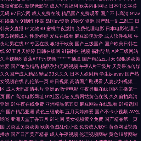
夜寂寞影院
新视觉影视
成人写真福利
欧美内射网址
日本中文字幕
婷婷小说网站 熟美人妻一区二区三 国产麻豆加勒 91成人处女 三级做爱毛片
无码
97日穴网
成人免费在线
精品国产免费观看
国产不卡高清
91av
在线播放
91制作传媒
岛国av资源
超碰91资源
国产乱一乱二乱三
日
91电影双飞 91九色韩国 91在线播放视频在线观看 影音先锋无码精品 国产福
韩美女直播
91尤物69
蜜桃午夜激情
免费伦理电影
日本电影伦理片
黄瓜视频成人
性爱婷婷
爱豆在线看
麻豆影院爱爱
成人软件视频
午
利漂漂网 91茄子看片 91福利社色 久久五月性爱网 青青草原电影院 99艹艹艹
夜宅男在线
91专区在线
狠狠干欧美
国产三级国产
国产欧美日韩在
线
97五月天婷婷
日韩在线网
91福利社视频
福利导航
A片三级网站
香蕉网久久伊人狼在线 久久免费视频7 92福利天堂 婷婷五月天乱 国产亚洲
久草视频8
香蕉APP污视频
艹艹艹插逼
国产精品五月天
狠狠操欧美
性爱
国产绝色精品
精品孕妇无码视频
午夜A片三级片
天美果冻传媒
天堂一区在线 91偷怕 日韩经典av 91网站处女 国产人妖AV 97超碰总资源 婷
久久国产成人精品
精品93久久久
日本人妖射精
学生妹avav
国产熟
女视频在线
乱伦第一页
韩日视频
高清国产剧观看
人妻少妇视频二
婷五月天网址 丁香AV偷拍伦理电影 夜竞久久香蕉网 黄总AAV 91精品丝袜国
区
成人无码高清毛片
亚洲av激情电影
午夜导航在线
国内主播第一
页
国产高清电影网址
91社区论坛
免费网站黄色在线
久久偷拍高清
产 久久人妻视频 91色色网址 色图av 成人91网站 92超碰自拍 先锋影音丝袜
亚洲
91午夜在线免费
亚洲精品第五页
麻豆网站在线观看
91精选国
产
国产精品亚洲
黄色三级成年
五月天婷婷爱
国产不卡小视频
AV色
哟哟
亚洲天堂丁香五月
91社网
美女视频黄全免费
国产精品第一页
制服AV 成人午夜剧场久久 超碰网友自拍 91网站在线免费观看下载 91呆哥人
国
另类区另类欧美
欧美色图乱伦小说
免费成人软件
黄色网址视频
播放
国产日产美产精品
成人午夜视频
伦理视频网站
黄色18禁网站
妻系列 欧美老女人 成人综合婷婷国产精品 国产精品欧美亚洲国产 国产精品