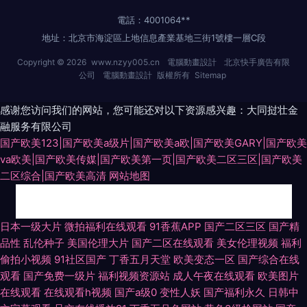
電話：4001064**
地址：北京市海淀區上地信息產業基地三街1號樓一層C段
Copyright © 2026
www.nzyy005.cn
電腦動畫設計
北京快手廣告有限
公司
電腦動畫設計
版權所有
Sitemap
感谢您访问我们的网站，您可能还对以下资源感兴趣：大同挝壮金
融服务有限公司
国产欧美123|国产欧美a级片|国产欧美a欧|国产欧美GARY|国产欧美
va欧美|国产欧美传媒|国产欧美第一页|国产欧美二区三区|国产欧美
二区综合|国产欧美高清
网站地图
www情色五月天 欧美日韩亚洲国产成 成人网无码av 欧美性日韩 91p最新网
日本一级大片
微拍福利在线观看
91香蕉APP
国产二区三区
国产精
品性
乱伦种子
美国伦理大片
国产二区在线观看
美女伦理视频
福利
址 超踫人人色导航 九十一看片 熟女露脸91 91网站免费视频在线观看 女同拉
偷拍小视频
91社区国产
丁香五月天堂
欧美变态一区
国产综合在线
观看
国产免费一级片
福利视频资源站
成人午夜在线观看
欧美图片
拉 91大神系列在线观看 国产精品超碰在线 91NCOM操 国产91啪啪 天堂男
在线观看
在线观看h视频
国产a级0
变性人妖
国产福利永久
日韩中