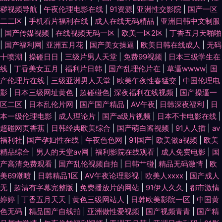
秽视频导航
|
午夜伦理电影在线
|
91资源
|
亚洲性交影院
|
国产一区
二二区
|
手机看片福利在线
|
成人在线无码精品
|
亚洲日韩中文制服
|
国产传媒视频
|
在线视频无码一区
|
欧美一区2区
|
丁香五月天啪啪
|
国产福利网
|
亚洲五月花
|
国产美女操逼
|
欧美日韩在线成人
|
无码
十喷潮
|
操碰日日
|
三级片男人天堂
|
免费99视频
|
日本三级学生在
线
|
丁香美女五月
|
福利片日韩
|
国产乱理伦片在
|
草逼wwww
|
国
产伦理片在线
|
三级亚洲男人天堂
|
欧美午夜性春猛交
|
中国伦理电
影
|
日本三级网址黄色
|
超碰碰色
|
深夜福利在线视频
|
国产操逼一
区二区
|
日本乱伦片网
|
国产国产精品
|
AV午夜
|
日韩深夜福利
|
日
本一级伦理电影
|
成人理论片
|
国产a级片视频
|
日本不卡电影在线
|
超碰网页香蕉
|
日韩经典欧美综合
|
国产萌白酱视频
|
91人人插
|
av
福利社
|
国产孕妇性在线
|
午夜色色网
|
91国产
|
欧美做a视频
|
欧美
精品综合
|
男人的天堂av网
|
福利影院在线观看
|
成人免费电影
|
国
产高清免费观看
|
国产乱伦视频自拍
|
日韩艹碰
|
精品无码激情
|
欧
美69潮喷
|
日韩精品1区
|
AV午夜论理影视
|
欧美人xxxx
|
国产成人
无
|
超清有字幕完整版
|
免费播放片的网站
|
91伊人久久
|
都市激情
婷婷
|
丁香五月天天
|
黄色三级网站人
|
日韩欧美影院一区
|
中国黄
色无码
|
精品国产自线拍
|
亚洲做性爱视频
|
国产视频青青
|
国产精