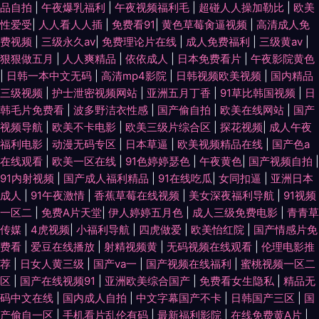
品自拍
|
午夜爆乳福利
|
午夜视频福利毛
|
超碰人人操加勒比
|
欧美
性爱受
|
人人看人人插
|
免费看91
|
黄色草莓肏逼视频
|
高清成人免
费视频
|
三级永久av
|
免费理论片在线
|
成人免费福利
|
三级黄av
|
狠狠做五月
|
人人爽精品
|
依依成人
|
日本免费看片
|
午夜影院黄色
|
日韩一本中文无码
|
高清mp4影院
|
日韩视频欧美视频
|
国内精品
三级视频
|
护士泄密视频网站
|
亚洲五月丁香
|
91草比韩国视频
|
日
韩毛片免费看
|
波多野洁衣性感
|
国产偷自拍
|
欧美在线网站
|
国产
视频导航
|
欧美不卡电影
|
欧美三级片综合区
|
探花视频
|
成人午夜
福利电影
|
动漫无码专区
|
日本草逼
|
欧美视频精品在线
|
国产色a
在线观看
|
欧美一区在线
|
91色婷婷瑟色
|
午夜黄色
|
国产视频自拍
|
91内射视频
|
国产成人福利精品
|
91在线吃瓜
|
女同扣逼
|
亚洲日本
成人
|
91午夜激情
|
香蕉草莓在线视频
|
美女深夜福利导航
|
91视频
一区二
|
免费A片天堂
|
伊人婷婷五月色
|
成人三级免费电影
|
青青草
传媒
|
4虎视频
|
小福利导航
|
四虎做爱
|
欧美怡红院
|
国产情感片免
费看
|
爱豆在线播放
|
射精视频黄
|
无码视频在线观看
|
伦理电影推
荐
|
日女人黄三级
|
国产va一
|
国产视频在线福利
|
蜜桃视频一区二
区
|
国产在线视频91
|
亚洲欧美综合国产
|
免费看女生隐私
|
精品无
码中文在线
|
国内成人自拍
|
中文字幕国产不卡
|
日韩国产三区
|
国
产偷自一区
|
手机看片乱伦有码
|
最新福利影院
|
在线免费黄A片
|