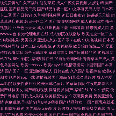
线免费黄A片
久草福利
乱伦家庭
成人午夜免费视频
人妖射精
国产
91原创社区 久久精品视频99 91白丝白虎萝莉 久久国产精品国语对白 91美女
屁屁
国产精品天干天
国产精品午夜一区
中文字幕无码人妻
日本不
卡二区
国产日韩91
久草福利视频网
91日日夜夜91
超碰碰天天操
91
自慰 后入丝袜大屁股 亚洲色悠综合 av人人摸人人摸 欧美影片网站推荐 91熟
草草酒店视频
韩日一区二区
国产激情视频网站
成人视频日本
茄子
视频污
亚洲色欲天天
成人丝瓜视频下载
日韩逼网
精东传媒入口
黄
女视频网站 久久日韩伊人AV 亚洲97婷婷亚洲 91在线bb 国产传媒第3页 先锋
wwww色
香港伦理电影在线
成人影院在线播放
欧美足交一区二区
91视频电影
另类四虎
亚洲东京热
国产不卡在线
91九色视频
日本天
影音无码av 91视频新入口 激情深爱婷婷网 午夜福利视频网 A级毛毛片 欧美
堂视频导航
日本三级光棍影院
91大神精品
欧美怡红院院二区
爱豆
传媒观看网站
综合日韩欧美
草逼网首页
国产日韩精品91
91视频网
一级在线 日韩红杏肏屄专区 91人妻黑丝观看 韩国操b伦理片 影音先锋在线
站在线
69性影院
福利资源在线
91自拍最新网址
青青草国产成人
黄
色岛国网站
欧美一xxxxx
欧美gayv
91色情激情网
中国韩国日本高
观看麻豆 国产福利 三级精品aⅤ视频 91免费观看网站入口 激情五月网熟女 日
清
国产国产一区
亚洲欧洲成人
日韩在线
久久国产影视综合
欧美69
潮喷
伦理片app下载
激情视频国产精品
91草莓久草超碰
成人性爱
韩天美七区12 91黄色爆菊 国产激情do 五月天婷婷福利 91在线播放福利 九1
aa影院
欧美性爱插插
欧美日韩色黄片
91草莓影院
午夜电影网久久
国产丝袜美女
国产精彩视频
操碰视屏
国产福利在线
91久久影院
免
费日韩电影
日韩成人影视
欧美精品性交
午夜宅男免费
另类亚洲色
免费网页不用下载 91n视频在线 国产91啦 五月桃花网一道本 91制作天传媒
情
家庭乱伦理电影
91草B草B视频
国产精品熟女一
国产巨乳在线观
看
四虎免费91
国内精品无码短片
超碰成人操操
欧美猛交视频
西瓜
免费 美女抠逼视频 91网站高清在线观看 免费视频久久就久久 91jk红杏 国产
影院在线观看
欧美做受日韩
国产在线一
国产原创视频在线
国产视