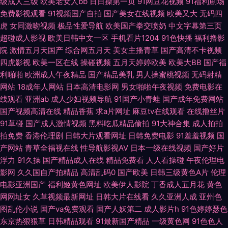
级成人三级
欧美老女人bb
日日操第一页
91网豆花视频
91福利剧场
咪久久 操女人的逼8p 香蕉视频abb www久草com 日韩欧美国产成人 91资
免费影视观看
91视频国产自拍
国产美女在线视频
欧美又大
无码四
虎
女同激吻视频
极品性爱导航
欧美国产拳交喷奶
中文字幕第三页
超碰成人影视
欧美日韩中文一区
手机看片1204
91色快播
福利撸影
源在线观看视频 日韩sss AV五码 人妖射精江编 91色黄 欧美性爱亚洲色图 91
院
激情五月天国产
综合网五月天
美女主播青草
国产高清不卡视频
四虎影视
欧美一区在线
操碰视频
五月天婷婷欧美
欧美大BB
国产福
精品视频下载 青青草热 99热久草 欧美亚洲成人uV 91蜜桃臀在线 久久资源
利啪啪
欧洲成人午夜精品
国产精品美乳
男人操蜜桃视频
无码射精
网站
18成年人网站
日本高清电影网
男女啪啪午夜视频
免费电影在
国产 91茄子水蜜桃 欧美a在 91社区免费 五月丁香福利视频导航 成人性爱午
线观看
亚洲ab
成人少妇视频导航
91国产小青蛙
国产成年免费网站
国产视频高清在线
精品香蕉
求a片网址
麻豆tv在线观看
在线撸丝片
夜福利网 影音先锋资源乱 狠狠俺去也 91A级视频 少妇精品亚洲一区二区 东
91草碰
国产成人激情视频
黑料吃瓜精品偷拍
91大神合集
成人拍拍
拍免费
香港伦理剧
日韩大片观看网址
日韩免费电影
91羞羞视频
国
方va青青在线 色九九日本无码 国产传媒中文字幕 亚洲欧洲综合日韩精品 国
产网站
青草全福视在线
性导航影视AV
日本一级在线视频
国产好片
浮力
91久操
国产精品成人在线
精品免费看
人人看操碰
午夜伦理电
拍自网第55页 91po超碰 狠狠操com 在线观看黑丝AV 欧美亚州成人在线电
影网
久久国自产拍精品
高清乱码0
国产欧美
日韩三级黄色A片
伦理
电影亚洲国产
福利姬黄色网址
欧美伊人影院
丁香成人五月花
黄色
影 东京热亚洲免费精品 欧美啪啪啪一区二区 91麻豆国产蜜臀 乱乱无码 91清
网网址女
久草视频最新网址
日韩大片在线看
久久亚洲人成
亚州色
图乱伦小说
国产va免费观看
国产人妖第二
成人影片h
91色婷婷瑟色
清视频 美女视频 91麻豆天美传媒在线 91黑丝高跟精品 另类伪娘在线 成人欧
东京热狠狠草
日韩精品观看
91最新国产精品
一级黄色网
91色色人