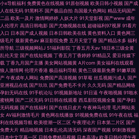
小x导航福利
免费黄色在线视频
91原创视频
欧美日韩小视频
国产成
人在线无码
91黑料不
国产极品自拍
岛国最大色网站
精品无码国产
二品
欧美一及片
激情网婷婷
人妖大片
91天堂影视
国产www
成年
人伦理片
高清日韩电影
国产尤物视频在线
超碰福利97视屏
91看片
入口
日本国产成人视频
日本日韩欧美在线
黄色资料入口
黄色网三
级毛片
最新黄色av
麻豆影院免费
五月天堂丁香
国产精品水多
福利
所导航
三级视频网站J
51福利影院
丁香五月天av
18日本三级全黄
乱伦天堂
国产在线短视频
丁香五月丁香婷婷
91精品又
爱豆传媒下
载
丁香九月国产主播
美女网站视频黄
A片com
美女福利在线观看
狼人激情网
伦理片香港
极品福利导航
黄色三级最新免费
91嫩草国
产
午夜成年人网站
免费国产高清视频
91草莓
丝瓜视频污成人
国产
亚洲视品在线
国产玖玖
国产免费毛不卡片
久久无码
国产精品网络
孕妇无码在线
91手机论坛
91视频新地址
91日逼
午夜啪视频
91啪水
蜜桃网
国产二区无码
91日韩在线观看
西瓜影院视频全集
国产孕妇
无码视频
国产在线福利
国产在线日皮片
午夜神马伦理
毛片网站美
女
AV福利激情毛片
黄色网在线播放
91视频免费在线
91午夜在线
福
利在线视频导航
欧美喷潮一区二区
午夜理论片
日本第二片区
国产
免费大片
精品呦视频
日本乱伦高清无码
深夜国产视频
91刺激视频
日本中文字幕一区
日韩免费精品视频
日本高清v
欧美日韩伦理午夜