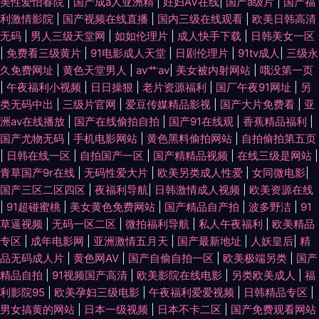
美性爱怡春院
|
国产成a人亚洲精
|
妊妇AV在线
|
国产a级片
|
国产福
利激情影院
|
国产视频在线直播
|
国内三级在线观看
|
欧美日韩高清
无码
|
男人三级天堂网
|
如如伦理片
|
成人快手下载
|
日韩美女一区
|
免费看三级黄片
|
91电影成人天堂
|
日剧伦理片
|
91tv成人
|
三级永
久免费网址
|
黄色天堂男人
|
av艹av
|
美女被内射网站
|
哦没第一页
|
午夜福利小视频
|
日日操狠
|
老片资源福利
|
国厂午夜91网址
|
另
类无码中出
|
三级片官网
|
爱豆传媒精品影视
|
国产大片免费看
|
亚
洲av在线播放
|
国产在线偷拍自拍
|
国产91在线观
|
香蕉精品福利
|
国产尤物无码
|
手机电影网站
|
黄色黑料偷拍网站
|
自拍偷拍第五页
|
日韩在线一区
|
自拍国产一区
|
国产精精品视频
|
在线三级是网站
|
青草国产9r在线
|
无码性爱大片
|
欧美另类成人性爱
|
女同微电影
|
国产三区二区四区
|
夜福利导航
|
日韩激情成人视频
|
欧美资源在线
|
91超碰蜜桃
|
美女黄色免费网站
|
国产精品自产拍
|
波多野洁
|
91
草逼视频
|
无码一区二区
|
微拍福利导航
|
私人午夜福利
|
欧美精品
专区
|
成年电影网
|
亚洲激情五月天
|
国产最新地址
|
人妖皇后
|
精
品无码成人片
|
黄色网AV
|
国产自偷自拍一区
|
欧美极端另类
|
国产
精品自拍
|
91视频国产高清
|
欧美影院在线电影
|
另类欧美成人
|
福
利影院95
|
欧美孕妇三级电影
|
午夜福利爱爱视频
|
日韩精品专区
|
男女搞黄的网站
|
日本一级视频
|
日本不卡二区
|
国产免费观看网站