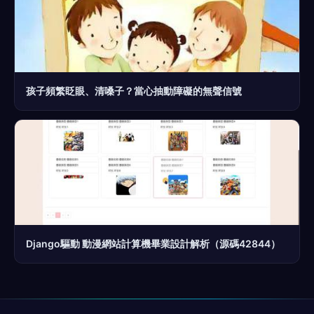
孩子頻繁眨眼、清嗓子？當心抽動障礙的無聲信號
Django驅動 動漫網站計算機畢業設計解析（源碼42844）