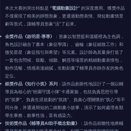
本次大賽的突出特點是
“電腦動畫設計”
的深度應用。獲獎作品
不僅展現了精美的靜態形象，更通過動態表情、簡短動畫情景
劇等形式，讓輔導員形象“活”了起來。
金獎作品《啟明星·導導》
：形象以智慧藍和溫暖橙為主色調，
角色設計融合了書本（象征學識）、齒輪（象征細致工作）和
微笑星星（象征指引與希望）等元素。設計師為其量身打造了
一套包含問候、鼓勵、傾聽、解惑等場景的精細動畫表情包，
動作流暢，情感表達細膩，生動刻畫了輔導員亦師亦友的角色
定位。
銀獎作品《知行小筑》系列
：該作品創新性地設計了一個以輔
導員為核心的“校園守護小隊”卡通家族，包括負責思想引導
的“筑夢”、負責生涯規劃的“筑路”、負責心理關懷的“筑心”等不
同分身，并通過簡短的二維動畫小故事，演示了如何處理各類
學生事務，敘事性強，富有感染力。
技術獎作品《輔導員AI助手概念動畫》
：該作品前瞻性地將輔